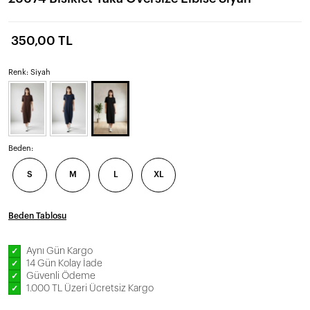
350,00 TL
Renk: Siyah
Beden:
S
M
L
XL
Beden Tablosu
Aynı Gün Kargo
✓
14 Gün Kolay İade
✓
Güvenli Ödeme
✓
1.000 TL Üzeri Ücretsiz Kargo
✓