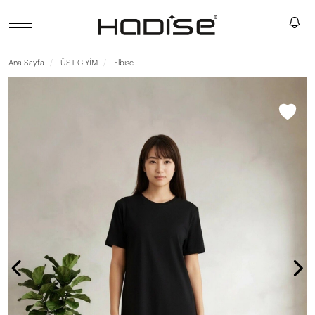
Ana Sayfa
ÜST GİYİM
Elbise