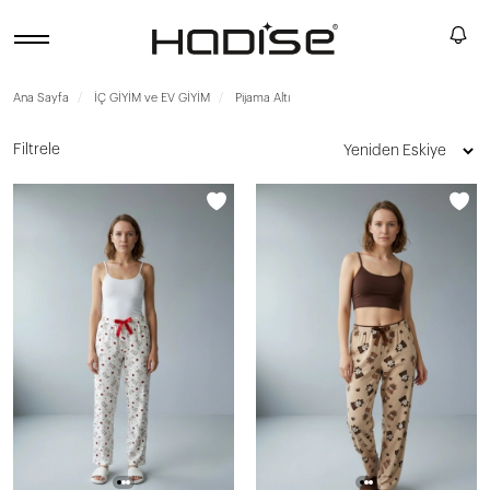
Ana Sayfa
İÇ GİYİM ve EV GİYİM
Pijama Altı
Filtrele