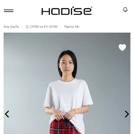
Ana Sayfa
İÇ GİYİM ve EV GİYİM
Pijama Altı