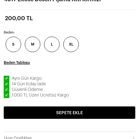
200,00 TL
Beden:
S
M
L
XL
Beden Tablosu
Aynı Gün Kargo
✓
14 Gün Kolay İade
✓
Güvenli Ödeme
✓
1.000 TL Üzeri Ücretsiz Kargo
✓
SEPETE EKLE
Ürün Özellikleri