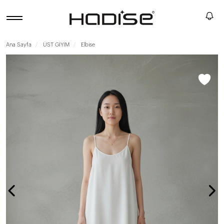
Ana Sayfa
ÜST GİYİM
Elbise