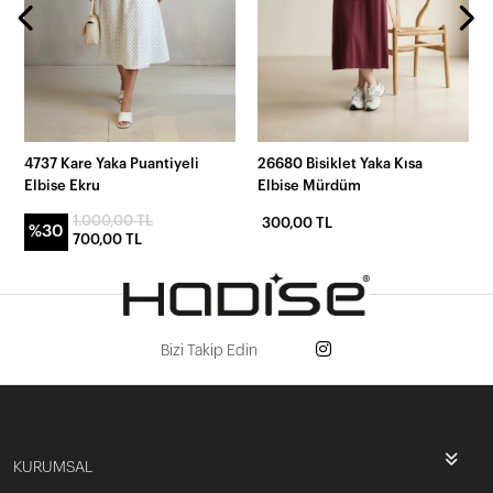
4737 Kare Yaka Puantiyeli
26680 Bisiklet Yaka Kısa
Elbise Ekru
Elbise Mürdüm
1.000,00 TL
300,00 TL
%30
700,00 TL
Bizi Takip Edin
KURUMSAL