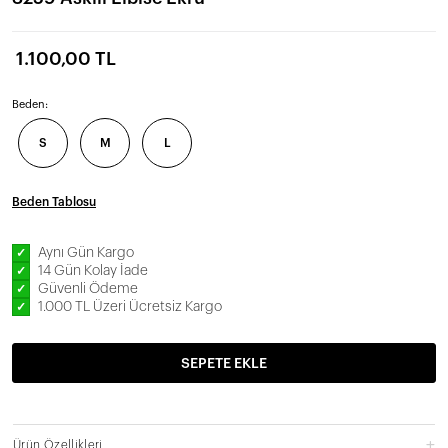
1.100,00 TL
Beden:
S
M
L
Beden Tablosu
Aynı Gün Kargo
✓
14 Gün Kolay İade
✓
Güvenli Ödeme
✓
1.000 TL Üzeri Ücretsiz Kargo
✓
SEPETE EKLE
Ürün Özellikleri