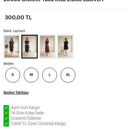
300,00 TL
Renk: Lacivert
Beden:
S
M
L
XL
Beden Tablosu
Aynı Gün Kargo
✓
14 Gün Kolay İade
✓
Güvenli Ödeme
✓
1.000 TL Üzeri Ücretsiz Kargo
✓