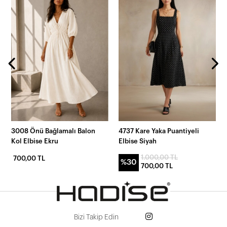
3008 Önü Bağlamalı Balon
4737 Kare Yaka Puantiyeli
Kol Elbise Ekru
Elbise Siyah
1.000,00 TL
700,00 TL
%30
700,00 TL
Bizi Takip Edin