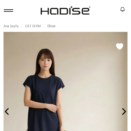
Ana Sayfa
ÜST GİYİM
Elbise