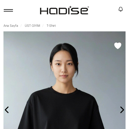
Ana Sayfa
ÜST GİYİM
T-Shirt