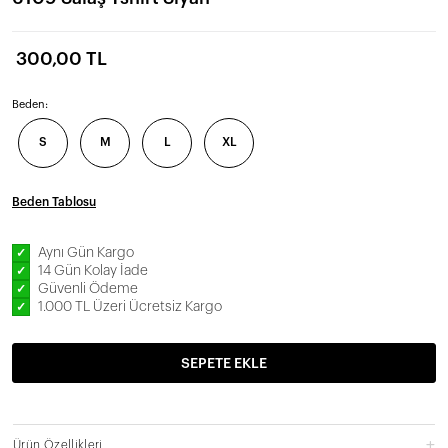
300,00 TL
Beden:
S
M
L
XL
Beden Tablosu
Aynı Gün Kargo
✓
14 Gün Kolay İade
✓
Güvenli Ödeme
✓
1.000 TL Üzeri Ücretsiz Kargo
✓
SEPETE EKLE
Ürün Özellikleri