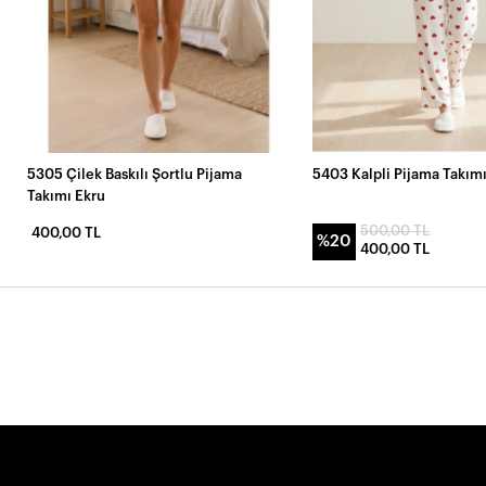
5305 Çilek Baskılı Şortlu Pijama
5403 Kalpli Pijama Takım
Takımı Ekru
500,00 TL
400,00 TL
%20
400,00 TL