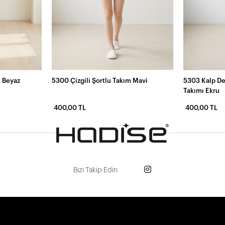
ı Beyaz
5300 Çizgili Şortlu Takım Mavi
5303 Kalp De
Takımı Ekru
400,00 TL
400,00 TL
Bizi Takip Edin