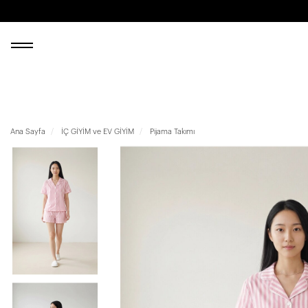
Ana Sayfa
İÇ GİYİM ve EV GİYİM
Pijama Takımı