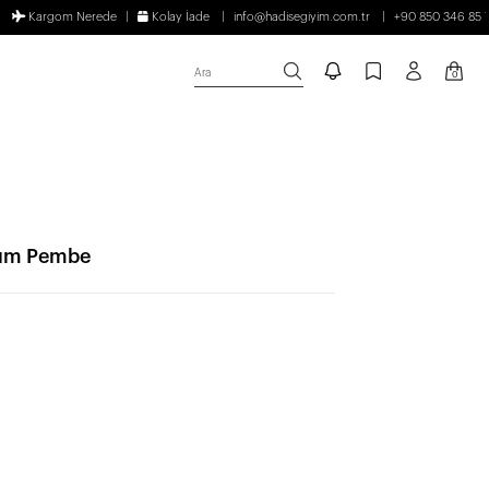
Kargom Nerede
Kolay İade
info@hadisegiyim.com.tr
+90 850 346 85 
Ara
0
akım Pembe