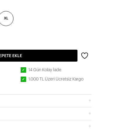
XL
EPETE EKLE
14 Gün Kolay İade
✓
1.000 TL Üzeri Ücretsiz Kargo
✓