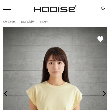
Ana Sayfa
ÜST GİYİM
T-Shirt