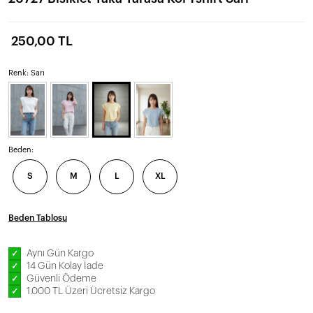
250,00 TL
Renk: Sarı
Beden:
S
M
L
XL
Beden Tablosu
Aynı Gün Kargo
✓
14 Gün Kolay İade
✓
Güvenli Ödeme
✓
1.000 TL Üzeri Ücretsiz Kargo
✓