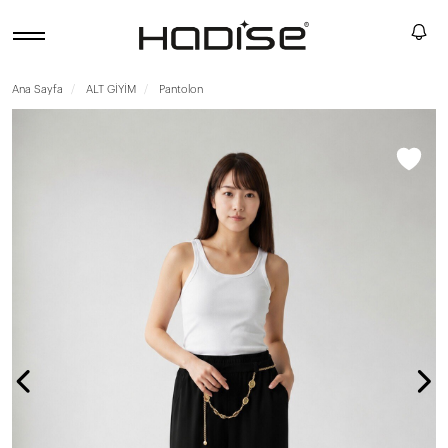
Ana Sayfa
ALT GİYİM
Pantolon