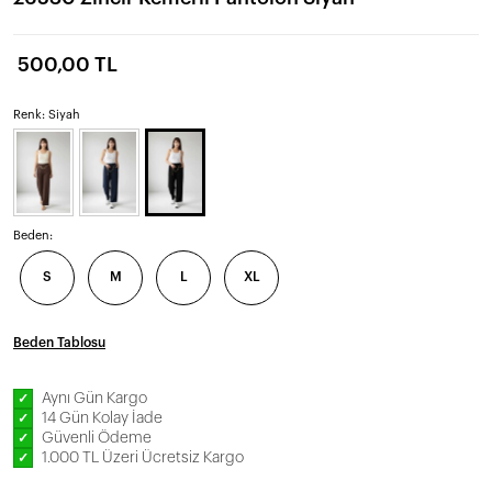
500,00 TL
Renk: Siyah
Beden:
S
M
L
XL
Beden Tablosu
Aynı Gün Kargo
✓
14 Gün Kolay İade
✓
Güvenli Ödeme
✓
1.000 TL Üzeri Ücretsiz Kargo
✓