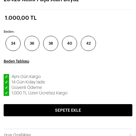
1.000,00 TL
Beden:
34
36
38
40
42
Beden Tablosu
Aynı Gün Kargo
✓
14 Gün Kolay İade
✓
Güvenli Ödeme
✓
1.000 TL Üzeri Ücretsiz Kargo
✓
SEPETE EKLE
Ürün Özellikleri