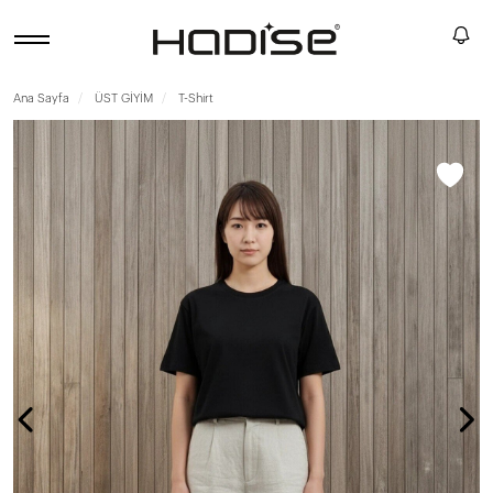
Ana Sayfa
ÜST GİYİM
T-Shirt