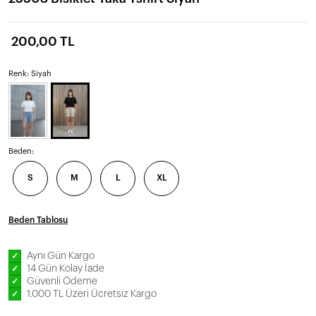
200,00 TL
Renk: Siyah
Beden:
S
M
L
XL
Beden Tablosu
Aynı Gün Kargo
✓
14 Gün Kolay İade
✓
Güvenli Ödeme
✓
1.000 TL Üzeri Ücretsiz Kargo
✓