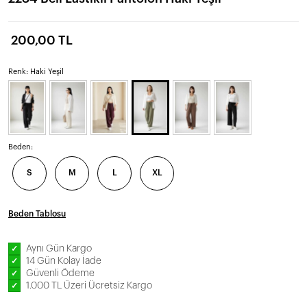
200,00 TL
Renk: Haki Yeşil
Beden:
S
M
L
XL
Beden Tablosu
Aynı Gün Kargo
✓
14 Gün Kolay İade
✓
Güvenli Ödeme
✓
1.000 TL Üzeri Ücretsiz Kargo
✓